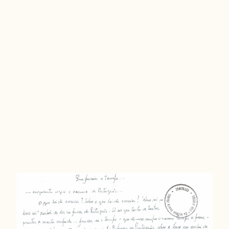
circunstâncias (e, noutras similares, como
seja assistir a uma Assembleia Municipal
sem direito a usar da palavra) a minha
salvação, dizia eu, costuma ser uma folha de
papel. Bom, a bem dizer, algumas folhas de
papel.
(Clicando na hiperligação poderá visualizar
melhor o ficheiro)
{phocadownload
view=file|id=15|target=s}
Enfim, depois cumpri a promessa, calculei
raízes quadradas a partir de qualquer
número