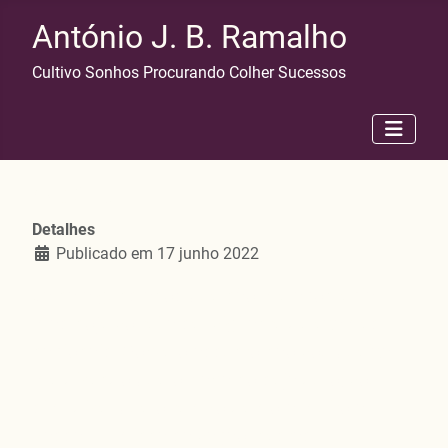
António J. B. Ramalho
Cultivo Sonhos Procurando Colher Sucessos
À solta...
Detalhes
Publicado em 17 junho 2022
Já há alguns anos que não me acontecia,
mas hoje voltei a ser vigilante de exames
nacionais. Sobre o assunto não vou queixar-
me dizendo que o trabalho seja duro; vou,
sim, dizer que o tempo demora muito a
passar. A minha salvação, nestas