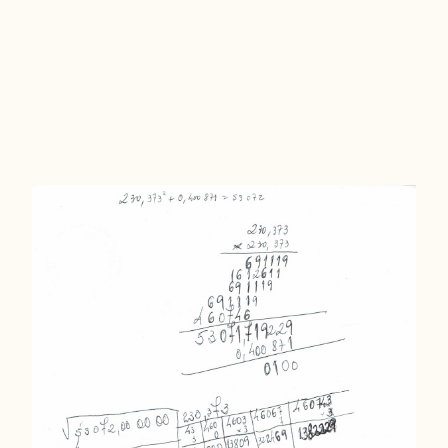
que encontrasse à minha frente... até que
cheguei aos últimos 5 dígitos do código de
barras do doseador de alcóol-gel e me
enganei por 2 vezes. Enfim, mas lá consegui
resolver.
{phocadownload view=file|id=16|target=s}