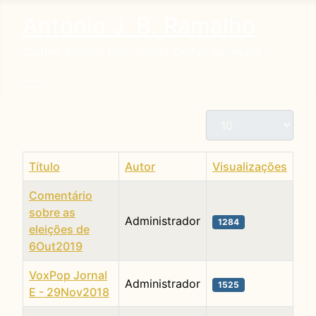
António J. B. Ramalho
Cultivo Sonhos Procurando Colher Sucessos
Qtd. a exibir
Título
Autor
Visualizações
Comentário
sobre as
Administrador
1284
eleições de
6Out2019
VoxPop Jornal
Administrador
1525
E - 29Nov2018