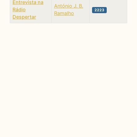
Entrevista na
António J. B.
Rádio
2223
Ramalho
Despertar
Artigos